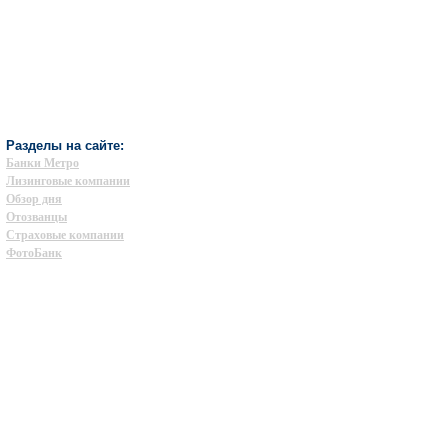
Разделы на сайте:
Банки Метро
Лизинговые компании
Обзор дня
Отозванцы
Страховые компании
ФотоБанк