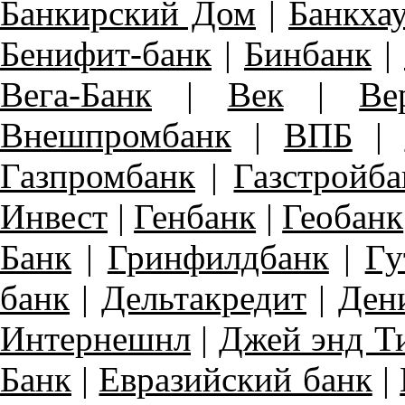
Банкирский Дом
|
Банкха
Бенифит-банк
|
Бинбанк
|
Вега-Банк
|
Век
|
Ве
Внешпромбанк
|
ВПБ
|
Газпромбанк
|
Газстройба
Инвест
|
Генбанк
|
Геобанк
Банк
|
Гринфилдбанк
|
Гу
банк
|
Дельтакредит
|
Ден
Интернешнл
|
Джей энд Т
Банк
|
Евразийский банк
|