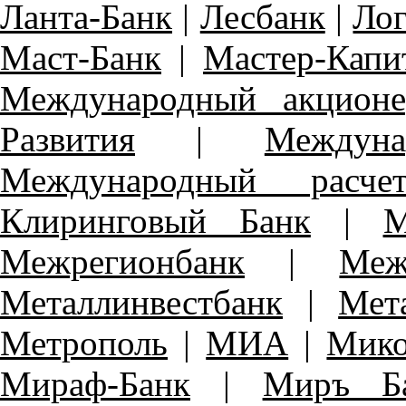
Ланта-Банк
|
Лесбанк
|
Ло
Маст-Банк
|
Мастер-Капи
Международный акцион
Развития
|
Междун
Международный расче
Клиринговый Банк
|
М
Межрегионбанк
|
Меж
Металлинвестбанк
|
Мет
Метрополь
|
МИА
|
Мико
Мираф-Банк
|
Миръ Б