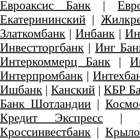
Евроаксис Банк
|
Евр
Екатерининский
|
Жилкр
Златкомбанк
|
Инбанк
|
Ин
Инвестторгбанк
|
Инг Бан
Интеркоммерц Банк
|
И
Интерпромбанк
|
Интехба
Ишбанк
|
Канский
|
КБР Б
Банк Шотландии
|
Космо
Кредит Экспресс
|
Кроссинвестбанк
|
Крыло