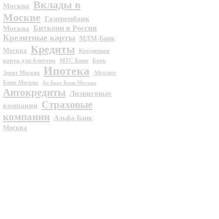
Вклады в
Москва
Москве
Газпромбанк
Биткоин в России
Москва
Кредитные карты
МДМ-Банк
Кредиты
Москва
Кредитная
карта для блогера
МТС Банк
Банк
Ипотека
Зенит Москва
Абсолют
Банк Москва
Ак Барс Банк Москва
Автокредиты
Лизинговые
Страховые
компании
компании
Альфа-Банк
Москва