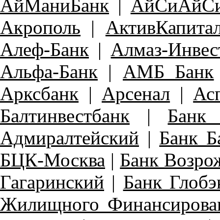
АйМаниБанк
|
АйСиАйСи
Акрополь
|
АктивКапита
Алеф-Банк
|
Алмаз-Инвес
Альфа-Банк
|
АМБ Банк
Арксбанк
|
Арсенал
|
Ас
Балтинвестбанк
|
Банк 
Адмиралтейский
|
Банк Б
БЦК-Москва
|
Банк Возро
Гагаринский
|
Банк Глобэ
Жилищного Финансирова