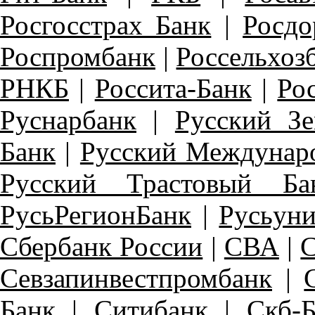
Росгосстрах Банк
|
Росдо
Роспромбанк
|
Россельхоз
РНКБ
|
Россита-Банк
|
Ро
Руснарбанк
|
Русский З
Банк
|
Русский Междунар
Русский Трастовый Ба
РусьРегионБанк
|
Русьуни
Сбербанк России
|
СВА
|
С
Севзапинвестпромбанк
|
Банк
|
Ситибанк
|
Скб-