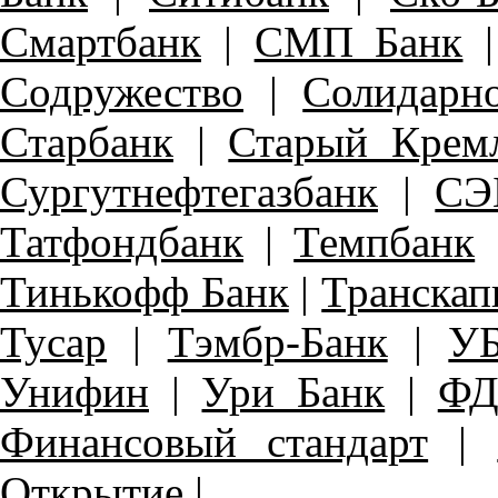
Смартбанк
|
СМП Банк
Содружество
|
Солидарн
Старбанк
|
Старый Крем
Сургутнефтегазбанк
|
СЭ
Татфондбанк
|
Темпбанк
Тинькофф Банк
|
Транскап
Тусар
|
Тэмбр-Банк
|
У
Унифин
|
Ури Банк
|
ФД
Финансовый стандарт
|
Открытие
|