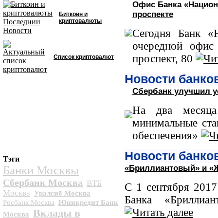
Офис Банка «Национ
проспекте
Биткоин и
криптовалюты
Сегодня Банк «
очередной офис
проспект, 80
Список криптовалют
Новости банков
Сбербанк улучшил у
На два месяца
минимальные ста
обеспечения»
Новости банков
Тэги
Банки Москвы
«Бриллиантовый» и «
Сбербанк Москва
ВТБ
С 1 сентября 2017
Москва
Уралсиб Москва
Банка «Бриллиа
Росбанк Москва
Юникредит Банк
Вклады в
Москва