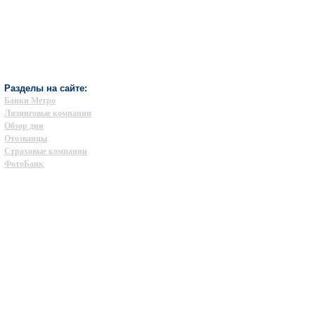
Разделы на сайте:
Банки Метро
Лизинговые компании
Обзор дня
Отозванцы
Страховые компании
ФотоБанк