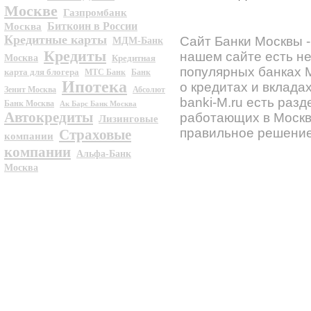
Москве
Газпромбанк
Биткоин в России
Москва
Кредитные карты
Сайт Банки Москвы -
МДМ-Банк
Кредиты
нашем сайте есть н
Москва
Кредитная
популярных банках 
карта для блогера
МТС Банк
Банк
Ипотека
о кредитах и вклада
Зенит Москва
Абсолют
banki-M.ru есть разд
Банк Москва
Ак Барс Банк Москва
Автокредиты
работающих в Москве
Лизинговые
правильное решение
Страховые
компании
компании
Альфа-Банк
Москва