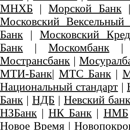
МНХБ
|
Морской Банк
Московский Вексельный
Банк
|
Московский Кре
Банк
|
Москомбанк
Мострансбанк
|
Мосуралб
МТИ-Банк
|
МТС Банк
|
М
Национальный стандарт
|
Банк
|
НДБ
|
Невский бан
НЗБанк
|
НК Банк
|
НМБ
Новое Время
|
Новопокро