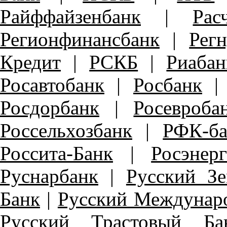
Райффайзенбанк
|
Ра
Регионфинансбанк
|
Рег
Кредит
|
РСКБ
|
Риабан
Росавтобанк
|
Росбанк
Росдорбанк
|
Росевроба
Россельхозбанк
|
РФК-ба
Россита-Банк
|
Росэнер
Руснарбанк
|
Русский З
Банк
|
Русский Междунар
Русский Трастовый Ба