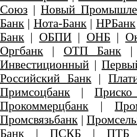
Союз
|
Новый Промышле
Банк
|
Нота-Банк
|
НРБанк
Банк
|
ОБПИ
|
ОНБ
|
О
Оргбанк
|
ОТП Банк
Инвестиционный
|
Первы
Российский Банк
|
Плат
Примсоцбанк
|
Приско
Прокоммерцбанк
|
Про
Промсвязьбанк
|
Промсель
Банк
|
ПСКБ
|
ПТБ