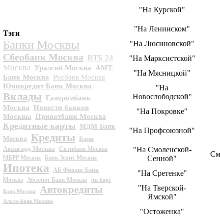
"На Курской"
"На Ленинском"
Тэги
Банки Москвы
"На Люсиновской"
Сбербанк Москва
ВТБ 24
"На Марксистской"
Москва
Уралсиб Москва
АМТ
"На Мясницкой"
Банк Москва
Росбанк Москва
Юникредит Банк Москва
"На
Вклады
Новослободской"
Газпромбанк
Москва
Новости банков
"На Покровке"
Москвы
Приватбанк Москва
Кредитные карты
МДМ-Банк
"На Профсоюзной"
Кредиты
Москва
Банк
Авангард Москва
Ситибанк Москва
"На Смоленской-
См
МБРР Москва
Банк Зенит Москва
Сенной"
Ипотека
АБ Финанс Банк
"На Сретенке"
Москва
Абсолют Банк Москва
Ак Барс
Автокредиты
"На Тверской-
Банк Москва
Ямской"
Альта-Банк Москва
"Остоженка"