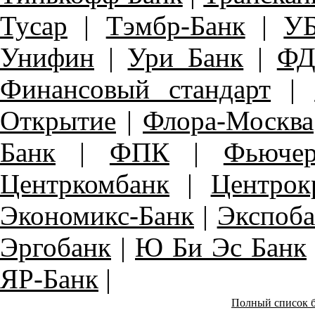
Тусар
|
Тэмбр-Банк
|
У
Унифин
|
Ури Банк
|
ФД
Финансовый стандарт
|
Открытие
|
Флора-Москва
Банк
|
ФПК
|
Фьюче
Центркомбанк
|
Центрок
Экономикс-Банк
|
Экспоба
Эргобанк
|
Ю Би Эс Банк
ЯР-Банк
|
Полный список б