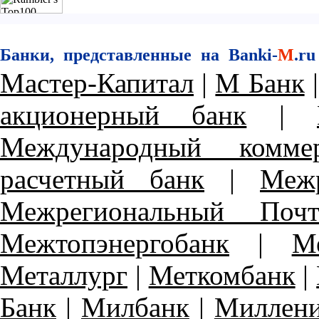
Банки, представленные на Banki-
M
.ru
Мастер-Капитал
|
М Банк
акционерный банк
|
Международный комме
расчетный банк
|
Меж
Межрегиональный Поч
Межтопэнергобанк
|
М
Металлург
|
Меткомбанк
|
Банк
|
Милбанк
|
Миллени