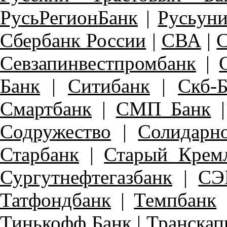
РусьРегионБанк
|
Русьуни
Сбербанк России
|
СВА
|
С
Севзапинвестпромбанк
|
Банк
|
Ситибанк
|
Скб-
Смартбанк
|
СМП Банк
Содружество
|
Солидарн
Старбанк
|
Старый Крем
Сургутнефтегазбанк
|
СЭ
Татфондбанк
|
Темпбанк
Тинькофф Банк
|
Транскап