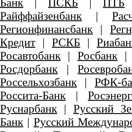
Банк
|
ПСКБ
|
ПТБ
Райффайзенбанк
|
Ра
Регионфинансбанк
|
Рег
Кредит
|
РСКБ
|
Риабан
Росавтобанк
|
Росбанк
Росдорбанк
|
Росевроба
Россельхозбанк
|
РФК-ба
Россита-Банк
|
Росэнер
Руснарбанк
|
Русский З
Банк
|
Русский Междунар