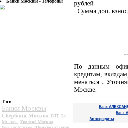
Банки Москвы - Телефоны
рублей
Сумма доп. взноса
-
По данным офиц
кредитам, вклада
меняться . Уточн
Москве.
Тэги
Банки Москвы
Банк АЛЕКСАНД
Банк 
Сбербанк Москва
ВТБ 24
Автокредиты
Москва
Уралсиб Москва
Росбанк Москва
Юникредит Банк