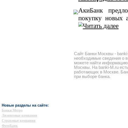
АкиБанк предл
покупку новых 
Сайт Банки Москвы - banki
необходимые сведения о в
можете найти информацию 
Москвы. На banki-M.ru ест
работающих в Москве. Бан
при выборе банка.
Новые разделы на сайте:
Банки Метро
Лизинговые компании
Страховые компании
ФотоБанк