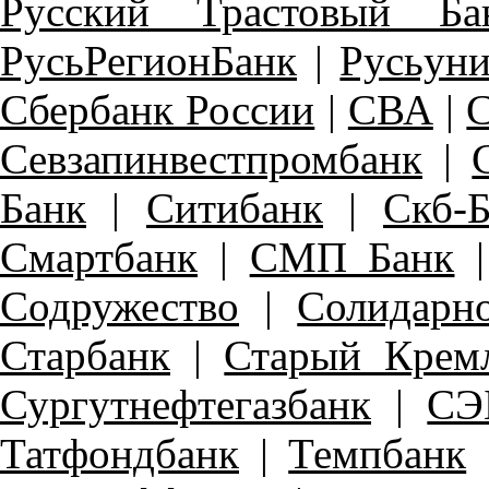
Русский Трастовый Ба
РусьРегионБанк
|
Русьуни
Сбербанк России
|
СВА
|
С
Севзапинвестпромбанк
|
Банк
|
Ситибанк
|
Скб-
Смартбанк
|
СМП Банк
Содружество
|
Солидарн
Старбанк
|
Старый Крем
Сургутнефтегазбанк
|
СЭ
Татфондбанк
|
Темпбанк