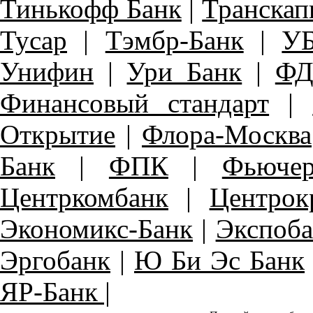
Тинькофф Банк
|
Транскап
Тусар
|
Тэмбр-Банк
|
У
Унифин
|
Ури Банк
|
ФД
Финансовый стандарт
|
Открытие
|
Флора-Москва
Банк
|
ФПК
|
Фьюче
Центркомбанк
|
Центрок
Экономикс-Банк
|
Экспоба
Эргобанк
|
Ю Би Эс Банк
ЯР-Банк |