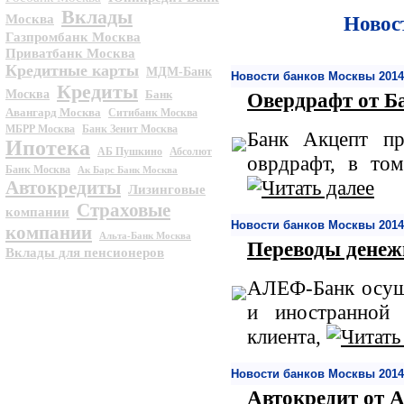
Вклады
Москва
Новос
Газпромбанк Москва
Приватбанк Москва
Кредитные карты
МДМ-Банк
Новости банков Москвы 2014
Кредиты
Москва
Банк
Овердрафт от Б
Авангард Москва
Ситибанк Москва
МБРР Москва
Банк Зенит Москва
Банк Акцепт пр
Ипотека
АБ Пушкино
Абсолют
оврдрафт, в то
Банк Москва
Ак Барс Банк Москва
Автокредиты
Лизинговые
Страховые
компании
Новости банков Москвы 2014
компании
Альта-Банк Москва
Переводы денеж
Вклады для пенсионеров
АЛЕФ-Банк осуще
и иностранной 
клиента,
Новости банков Москвы 2014
Автокредит от 