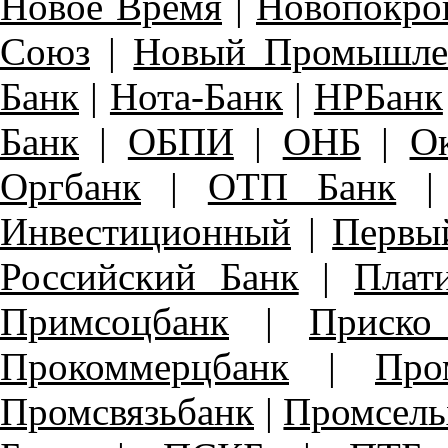
Новое Время
|
Новопокро
Союз
|
Новый Промышле
Банк
|
Нота-Банк
|
НРБанк
Банк
|
ОБПИ
|
ОНБ
|
О
Оргбанк
|
ОТП Банк
Инвестиционный
|
Первы
Российский Банк
|
Плат
Примсоцбанк
|
Приско
Прокоммерцбанк
|
Про
Промсвязьбанк
|
Промсель