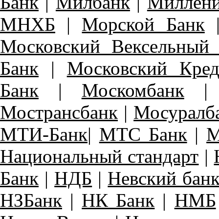
Банк
|
Милбанк
|
Миллени
МНХБ
|
Морской Банк
Московский Вексельный
Банк
|
Московский Кре
Банк
|
Москомбанк
Мострансбанк
|
Мосуралб
МТИ-Банк
|
МТС Банк
|
М
Национальный стандарт
|
Банк
|
НДБ
|
Невский бан
НЗБанк
|
НК Банк
|
НМБ