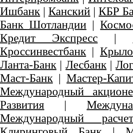
Ишбанк
|
Канский
|
КБР Б
Банк Шотландии
|
Космо
Кредит Экспресс
|
Кроссинвестбанк
|
Крыло
Ланта-Банк
|
Лесбанк
|
Ло
Маст-Банк
|
Мастер-Капи
Международный акцион
Развития
|
Междун
Международный расче
Клиринговый Банк
|
М