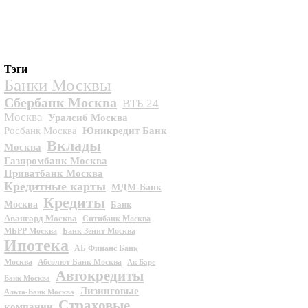
Тэги
Банки Москвы
Сбербанк Москва
ВТБ 24
Москва
Уралсиб Москва
Росбанк Москва
Юникредит Банк
Вклады
Москва
Газпромбанк Москва
Приватбанк Москва
Кредитные карты
МДМ-Банк
Кредиты
Москва
Банк
Авангард Москва
Ситибанк Москва
МБРР Москва
Банк Зенит Москва
Ипотека
АБ Финанс Банк
Москва
Абсолют Банк Москва
Ак Барс
Автокредиты
Банк Москва
Лизинговые
Альта-Банк Москва
Страховые
компании