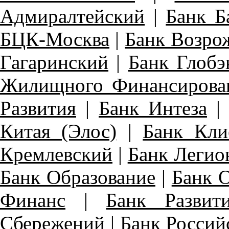
Адмиралтейский
|
Банк Б
БЦК-Москва
|
Банк Возро
Гагаринский
|
Банк Глобэ
Жилищного Финансирова
Развития
|
Банк Интеза
Китая (Элос)
|
Банк Кли
Кремлевский
|
Банк Легио
Банк Образование
|
Банк 
Финанс
|
Банк Развит
Сбережений
|
Банк Россий