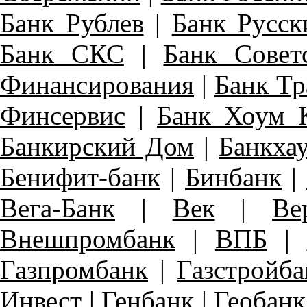
Банк Рублев
|
Банк Русск
Банк СКС
|
Банк Совет
Финансирования
|
Банк Тр
Финсервис
|
Банк Хоум 
Банкирский Дом
|
Банкха
Бенифит-банк
|
Бинбанк
|
Вега-Банк
|
Век
|
Ве
Внешпромбанк
|
ВПБ
|
Газпромбанк
|
Газстройба
Инвест
|
Генбанк
|
Геобанк