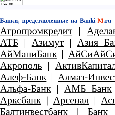
Банки, представленные на Banki-
M
.ru
Агропромкредит
|
Адела
АТБ
|
Азимут
|
Азия Ба
АйМаниБанк
|
АйСиАйСи
Акрополь
|
АктивКапита
Алеф-Банк
|
Алмаз-Инвес
Альфа-Банк
|
АМБ Банк
Арксбанк
|
Арсенал
|
Ас
Балтинвестбанк
|
Банк 