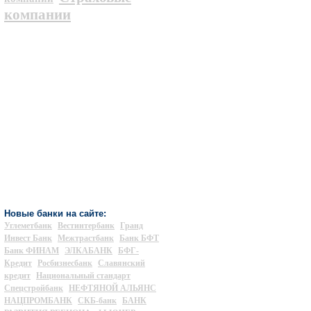
компании
Новые банки на сайте:
Углеметбанк
Вестинтербанк
Гранд
Инвест Банк
Межтрастбанк
Банк БФТ
Банк ФИНАМ
ЭЛКАБАНК
БФГ-
Кредит
Росбизнесбанк
Славянский
кредит
Национальный стандарт
Спецстройбанк
НЕФТЯНОЙ АЛЬЯНС
НАЦПРОМБАНК
СКБ-банк
БАНК