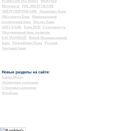
РАЗВИТИЯ РЕГИОНА
ФЬЮЧЕР
Метрополь
РОСЭНЕРГОБАНК
ЭНЕРГОПРОМБАНК
Экономикс-Банк
Миллениум Банк
Национальный
космический банк
Нэклис-Банк
АРЕСБАНК
Банк ИТБ
Солидарность
Объединенный банк развития
БАСМАННЫЙ
Новый Промышленный
Банк
РегионИнвестБанк
Русский
Торговый Банк
Новые разделы на сайте:
Банки Метро
Лизинговые компании
Страховые компании
ФотоБанк