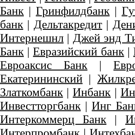
Банк
|
Гринфилдбанк
|
Гу
банк
|
Дельтакредит
|
Ден
Интернешнл
|
Джей энд Т
Банк
|
Евразийский банк
|
Евроаксис Банк
|
Евр
Екатерининский
|
Жилкр
Златкомбанк
|
Инбанк
|
Ин
Инвестторгбанк
|
Инг Бан
Интеркоммерц Банк
|
И
Интерпромбанк
|
Интехба