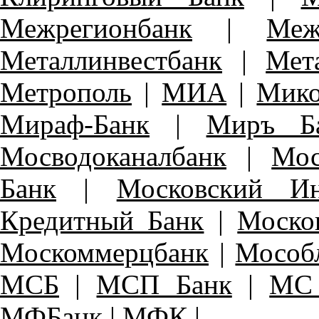
Межрегионбанк
|
Меж
Металлинвестбанк
|
Мет
Метрополь
|
МИА
|
Мико
Мираф-Банк
|
Миръ Б
Мосводоканалбанк
|
Мос
Банк
|
Московский Ин
Кредитный Банк
|
Моско
Москоммерцбанк
|
Мособ
МСБ
|
МСП Банк
|
МС 
МФБанк
|
МФК
|