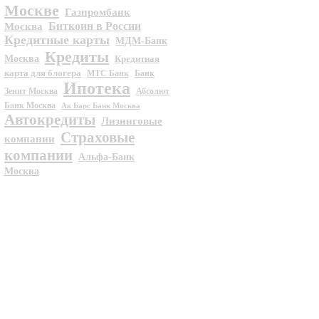
Москве
Газпромбанк
Биткоин в России
Москва
Кредитные карты
МДМ-Банк
Кредиты
Москва
Кредитная
карта для блогера
МТС Банк
Банк
Ипотека
Зенит Москва
Абсолют
Банк Москва
Ак Барс Банк Москва
Автокредиты
Лизинговые
Страховые
компании
компании
Альфа-Банк
Москва