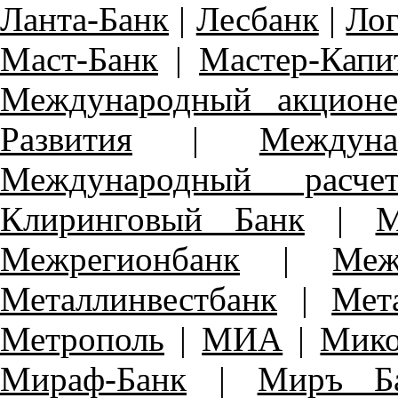
Ланта-Банк
|
Лесбанк
|
Ло
Маст-Банк
|
Мастер-Капи
Международный акцион
Развития
|
Междун
Международный расче
Клиринговый Банк
|
М
Межрегионбанк
|
Меж
Металлинвестбанк
|
Мет
Метрополь
|
МИА
|
Мико
Мираф-Банк
|
Миръ Б