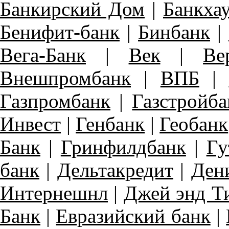
Банкирский Дом
|
Банкха
Бенифит-банк
|
Бинбанк
|
Вега-Банк
|
Век
|
Ве
Внешпромбанк
|
ВПБ
|
Газпромбанк
|
Газстройба
Инвест
|
Генбанк
|
Геобанк
Банк
|
Гринфилдбанк
|
Гу
банк
|
Дельтакредит
|
Ден
Интернешнл
|
Джей энд Т
Банк
|
Евразийский банк
|