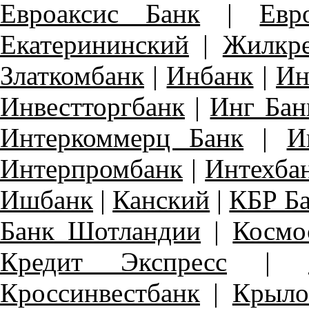
Евроаксис Банк
|
Евр
Екатерининский
|
Жилкр
Златкомбанк
|
Инбанк
|
Ин
Инвестторгбанк
|
Инг Бан
Интеркоммерц Банк
|
И
Интерпромбанк
|
Интехба
Ишбанк
|
Канский
|
КБР Б
Банк Шотландии
|
Космо
Кредит Экспресс
|
Кроссинвестбанк
|
Крыло