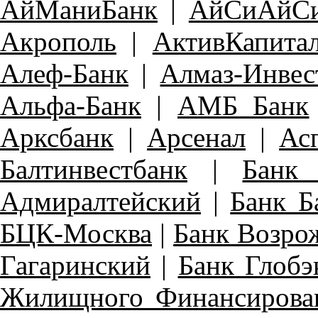
АйМаниБанк
|
АйСиАйСи
Акрополь
|
АктивКапита
Алеф-Банк
|
Алмаз-Инвес
Альфа-Банк
|
АМБ Банк
Арксбанк
|
Арсенал
|
Ас
Балтинвестбанк
|
Банк 
Адмиралтейский
|
Банк Б
БЦК-Москва
|
Банк Возро
Гагаринский
|
Банк Глобэ
Жилищного Финансирова