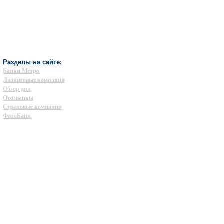
Разделы на сайте:
Банки Метро
Лизинговые компании
Обзор дня
Отозванцы
Страховые компании
ФотоБанк