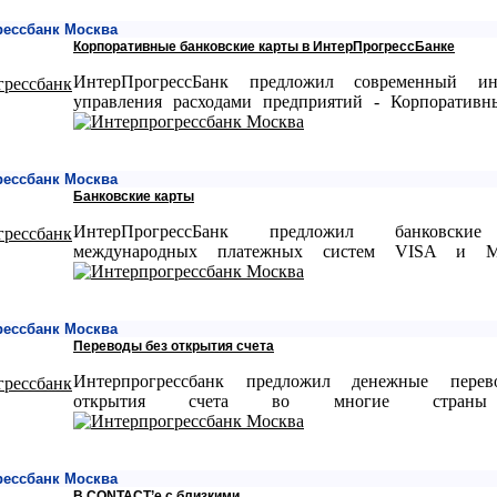
рессбанк Москва
Корпоративные банковские карты в ИнтерПрогрессБанке
ИнтерПрогрессБанк предложил современный ин
управления расходами предприятий - Корпоративн
рессбанк Москва
Банковские карты
ИнтерПрогрессБанк предложил банковски
международных платежных систем VISA и Mas
рессбанк Москва
Переводы без открытия счета
Интерпрогрессбанк предложил денежные пере
открытия счета во многие стран
рессбанк Москва
В CONTACT’е с близкими