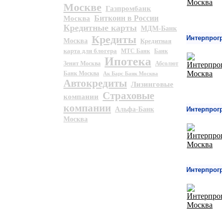
Москве
Газпромбанк
Биткоин в России
Москва
Кредитные карты
МДМ-Банк
Кредиты
Интерпрог
Москва
Кредитная
карта для блогера
МТС Банк
Банк
Ипотека
Зенит Москва
Абсолют
Банк Москва
Ак Барс Банк Москва
Автокредиты
Лизинговые
Страховые
компании
компании
Альфа-Банк
Интерпрог
Москва
Интерпрог