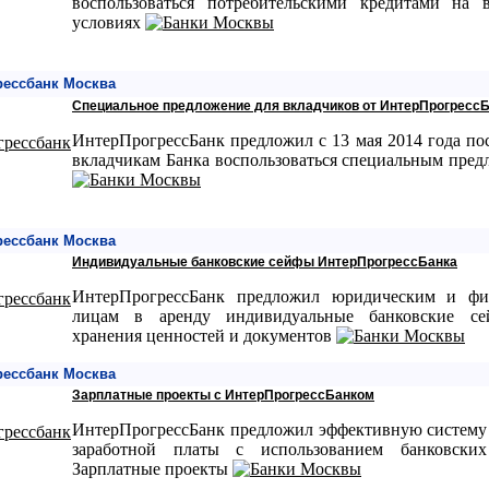
воспользоваться потребительскими кредитами на 
условиях
рессбанк Москва
Специальное предложение для вкладчиков от ИнтерПрогресс
ИнтерПрогрессБанк предложил с 13 мая 2014 года п
вкладчикам Банка воспользоваться специальным пре
рессбанк Москва
Индивидуальные банковские сейфы ИнтерПрогрессБанка
ИнтерПрогрессБанк предложил юридическим и фи
лицам в аренду индивидуальные банковские с
хранения ценностей и документов
рессбанк Москва
Зарплатные проекты с ИнтерПрогрессБанком
ИнтерПрогрессБанк предложил эффективную систему
заработной платы с использованием банковски
Зарплатные проекты