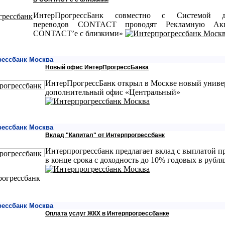
ИнтерПрогрессБанк совместно с Системой д
переводов CONTACT проводят Рекламную А
CONTACT’е с близкими»
рессбанк Москва
Новый офис ИнтерПрогрессБанка
ИнтерПрогрессБанк открыл в Москве новый унив
дополнительный офис «Центральный»
рессбанк Москва
Вклад "Капитал" от Интерпрогрессбанк
Интерпрогрессбанк предлагает вклад с выплатой п
в конце срока с доходность до 10% годовых в рубля
рессбанк Москва
Оплата услуг ЖКХ в Интерпрогрессбанке