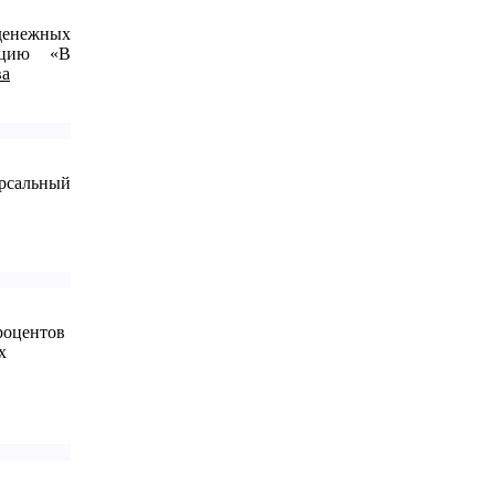
енежных
кцию «В
ерсальный
роцентов
х