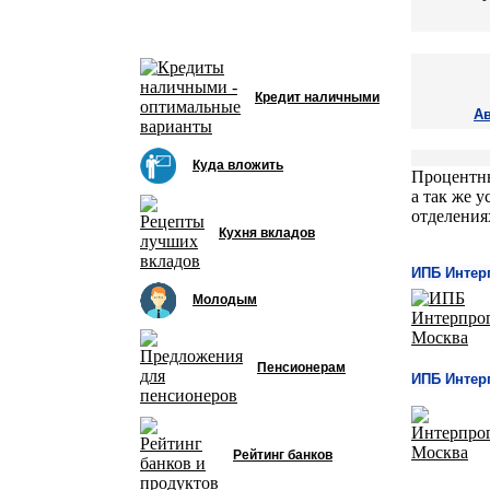
Кредит наличными
А
Куда вложить
Процентны
а так же 
отделения
Кухня вкладов
ИПБ Интерп
Молодым
Пенсионерам
ИПБ Интер
Рейтинг банков