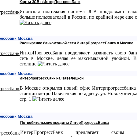
Карты JCB в ИнтерПрогрессБанк
Японская платежная система JCB продолжает нахо
больше пользователей в России, по крайней мере еще 
рессбанк Москва
Расширение банкомтаной сети ИнтерПрогрессБанка в Москве
ИнтерПрогрессБанк продолжает развивать свою бан
сеть в Москве, делая её максимальной удобной. 
столице
рессбанк Москва
Интерпрогрессбанк на Павелецкой
В Москве открылся новый офис Интерпрогрессбанка 
станции метро Павелецкая по адресу: ул. Новокузнецкая,
стр. 1
рессбанк Москва
Потребительские кредиты ИнтерПрогрессБанка
ИнтерПрогрессБанк предлагает своим к