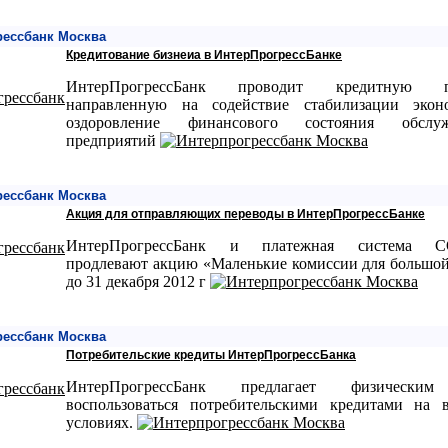
рессбанк Москва
Кредитование бизнеиа в ИнтерПрогрессБанке
ИнтерПрогрессБанк проводит кредитную по
направленную на содействие стабилизации эко
оздоровление финансового состояния обслуж
предприятий
рессбанк Москва
Акция для отправляющих переводы в ИнтерПрогрессБанке
ИнтерПрогрессБанк и платежная система 
продлевают акцию «Маленькие комиссии для большо
до 31 декабря 2012 г
рессбанк Москва
Потребительские кредиты ИнтерПрогрессБанка
ИнтерПрогрессБанк предлагает физически
воспользоваться потребительскими кредитами на 
условиях.