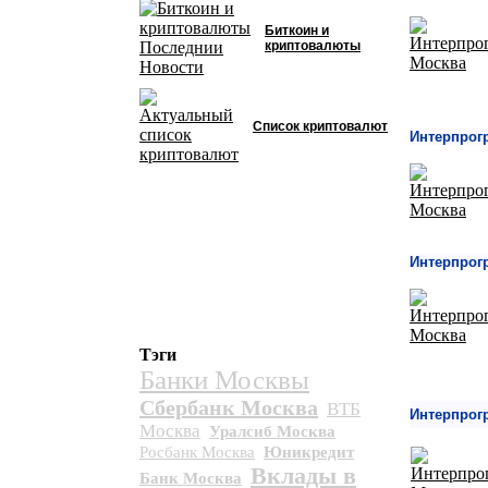
Биткоин и
криптовалюты
Список криптовалют
Интерпрог
Интерпрог
Тэги
Банки Москвы
Сбербанк Москва
ВТБ
Интерпрог
Москва
Уралсиб Москва
Росбанк Москва
Юникредит
Вклады в
Банк Москва