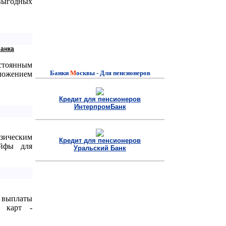
выгодных
Банка
остоянным
Банки
M
осквы - Для пенсионеров
дложением
Кредит для пенсионеров
ИнтерпромБанк
зическим
Кредит для пенсионеров
ейфы для
Уральский Банк
 выплаты
х карт -