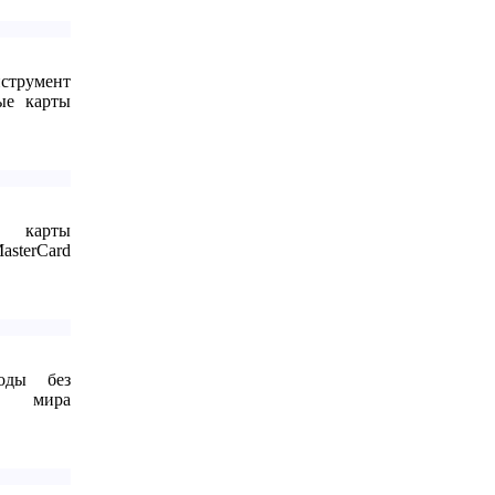
струмент
ые карты
е карты
terCard
воды без
ы мира