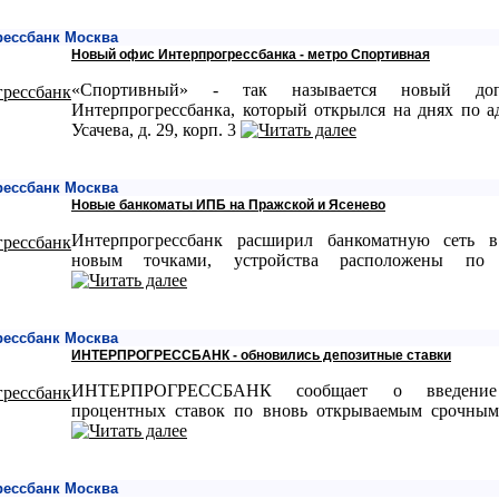
рессбанк Москва
Новый офис Интерпрогрессбанка - метро Спортивная
«Спортивный» - так называется новый до
Интерпрогрессбанка, который открылся на днях по ад
Усачева, д. 29, корп. 3
рессбанк Москва
Новые банкоматы ИПБ на Пражской и Ясенево
Интерпрогрессбанк расширил банкоматную сеть 
новым точками, устройства расположены по а
рессбанк Москва
ИНТЕРПРОГРЕССБАНК - обновились депозитные ставки
ИНТЕРПРОГРЕССБАНК сообщает о введени
процентных ставок по вновь открываемым срочным
рессбанк Москва