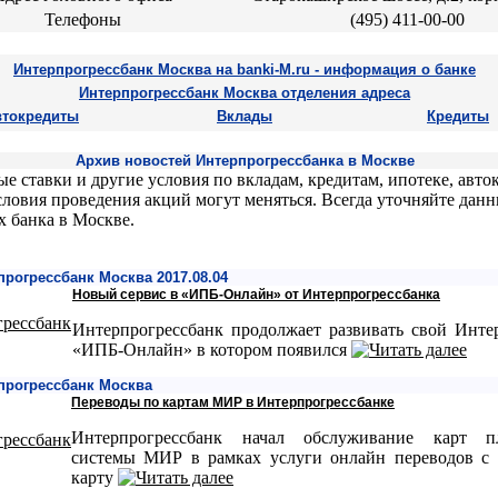
Телефоны
(495) 411-00-00
Интерпрогрессбанк Москва на banki-M.ru - информация о банке
Интерпрогрессбанк Москва отделения адреса
втокредиты
Вклады
Кредиты
Архив новостей Интерпрогрессбанка в Москве
е ставки и другие условия по вкладам, кредитам, ипотеке, авто
условия проведения акций могут меняться. Всегда уточняйте данн
х банка в Москве.
рогрессбанк Москва 2017.08.04
Новый сервис в «ИПБ-Онлайн» от Интерпрогрессбанка
Интерпрогрессбанк продолжает развивать свой Инте
«ИПБ-Онлайн» в котором появился
прогрессбанк Москва
Переводы по картам МИР в Интерпрогрессбанке
Интерпрогрессбанк начал обслуживание карт п
системы МИР в рамках услуги онлайн переводов с 
карту