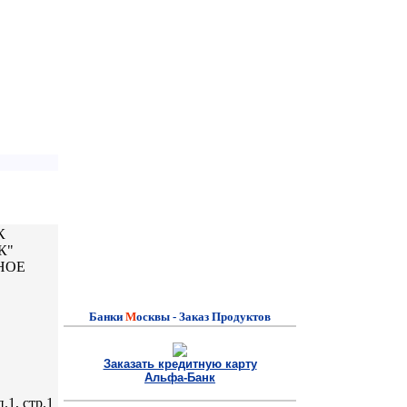
К
К"
НОЕ
Банки
M
осквы - Заказ Продуктов
Заказать кредитную карту
Альфа-Банк
.1, стр.1