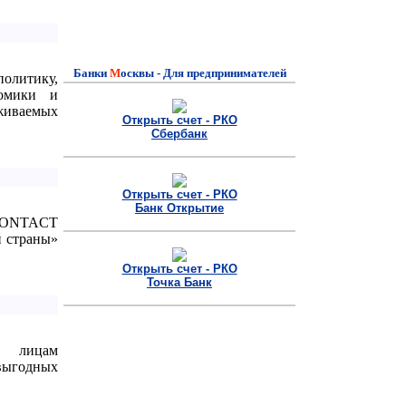
Банки
M
осквы - Для предпринимателей
литику,
номики и
иваемых
Открыть счет - РКО
Сбербанк
Открыть счет - РКО
Банк Открытие
CONTACT
й страны»
Открыть счет - РКО
Точка Банк
м лицам
выгодных