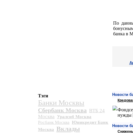
По данны
бонусным
банка в М
А
Новости б
Тэги
Кредова
Банки Москвы
Сбербанк Москва
Фондсе
ВТБ 24
нужды
Москва
Уралсиб Москва
Росбанк Москва
Юникредит Банк
Новости б
Вклады
Москва
Снижены