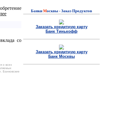
обретение
Банки
M
осквы - Заказ Продуктов
Заказать кредитную карту
Банк Тинькофф
вклада со
Заказать кредитную карту
Банк Москвы
я о всех
вляемых
е. Банковские