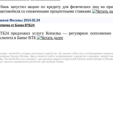
тбанк запустил акцию по кредиту для физических лиц на при
 автомобиля со сниженными процентными ставками
анков Москвы 2014.02.24
Копилка от Банка ВТБ24
ТБ24 предложил услугу Копилка — регулярное пополнение 
 клиента в Банке ВТБ
осквы - banki-M.ru создан для вашего удобства. На нашем сайте есть необходимые сведени
пулярных банках Москвы. Здесь можете найти информацию о кредитах и вкладах, предоста
вы. На banki-M.ru есть раздел, где указаны адреса отделений банков, работающих в Москв
гут принять правильное решение при выборе банка.