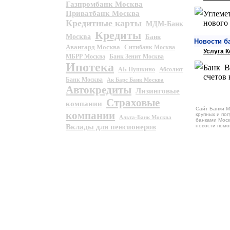
Газпромбанк Москва
Приватбанк Москва
Углеме
Кредитные карты
нового
МДМ-Банк
Кредиты
Москва
Банк
Новости б
Авангард Москва
Ситибанк Москва
Услуга 
МБРР Москва
Банк Зенит Москва
Ипотека
Банк В
АБ Пушкино
Абсолют
счетов
Банк Москва
Ак Барс Банк Москва
Автокредиты
Лизинговые
Страховые
компании
Сайт Банки М
компании
крупных и по
Альта-Банк Москва
банками Моск
Вклады для пенсионеров
новости помо