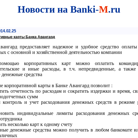
Новости на Banki-
М
.ru
14.02.25
тивные карты Банка Авангард
вангард предоставляет надежное и удобное средство оплаты 
ных с основной и хозяйственной деятельностью компании
ощью корпоративных карт можно оплатить командир
ительские и иные расходы, в т.ч. непредвиденные, а также
 денежные средства
 корпоративной карты в Банке Авангард позволит :
ить отчетность по расходам и сократить издержки и время, св
подотчетных сумм
контроль и учет расходования денежных средств в режиме 
овить индивидуальные лимиты расходования денежных сре
сотрудника
ть несколько карт к одному счету
ые денежные средства можно получить в любом банкомате и
аличных